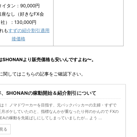
タイタン：90,000円
B口座なし（好きなFX会
社）：130,000円
れも
すずの紹介割引適用
後価格
はSHONANより販売価格も安いんですよね〜。
割引に関してはこちらの記事をご確認下さい。
9年、SHONANの稼動開始＆紹介割引について
は！ ノマドワーカーを目指す、元バックパッカーの主婦・すずで
正月ボケしていたのと、指標なんかが重なったり何のかんので FXの
EAの稼動を先延ばしにしてしまっていましたが… よう ...
見る