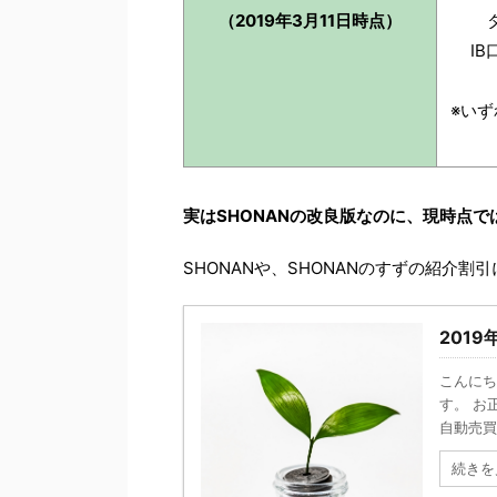
（2019年3月11日時点）
I
※いず
実はSHONANの改良版なのに、現時点で
SHONANや、SHONANのすずの紹介
201
こんにち
す。 お
自動売買
続きを