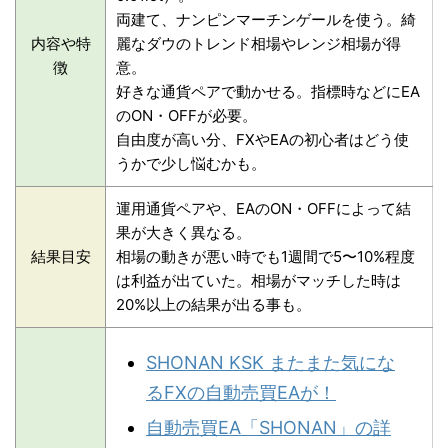
両建て、ナンピンマーチンゲールを使う。綺
内容や特
麗なダウのトレンド相場やレンジ相場が得
徴
意。
好きな通貨ペアで動かせる。指標時などにEA
のON・OFFが必要。
自由度が高い分、FXやEAの初心者はどう使
うかで少し悩むかも。
運用通貨ペアや、EAのON・OFFによって結
果が大きく異なる。
結果目安
相場の動きが悪い時でも1週間で5〜10%程度
は利益が出ていた。相場がマッチした時は
20%以上の結果が出る事も。
SHONAN KSK またまた気にな
るFXの自動売買EAが！
自動売買EA「SHONAN」の詳