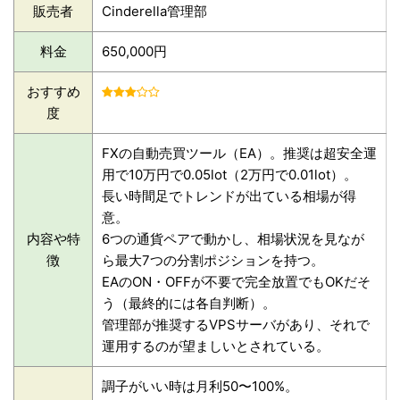
販売者
Cinderella管理部
料金
650,000円
おすすめ
度
FXの自動売買ツール（EA）。推奨は超安全運
用で10万円で0.05lot（2万円で0.01lot）。
長い時間足でトレンドが出ている相場が得
意。
内容や特
6つの通貨ペアで動かし、相場状況を見なが
徴
ら最大7つの分割ポジションを持つ。
EAのON・OFFが不要で完全放置でもOKだそ
う（最終的には各自判断）。
管理部が推奨するVPSサーバがあり、それで
運用するのが望ましいとされている。
調子がいい時は月利50〜100%。