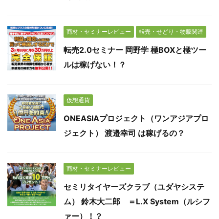
商材・セミナーレビュー
転売・せどり・物販関連
転売2.0セミナー 岡野学 極BOXと極ツー
ルは稼げない！？
仮想通貨
ONEASIAプロジェクト（ワンアジアプロ
ジェクト） 渡邉幸司 は稼げるの？
商材・セミナーレビュー
セミリタイヤーズクラブ（ユダヤシステ
ム） 鈴木大二郎 ＝L.X System（ルシフ
ァー）！？