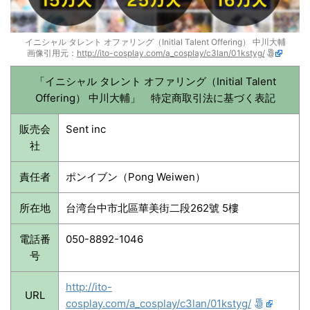
イニシャル タレント オファリング（Initial Talent Offering） 中川大輔
画像引用元：
http://ito-cosplay.com/a_cosplay/c3lan/01kstyg/
「イニシャル タレント オファリング（Initial Talent
Offering） 中川大輔」 特定商取引法に基づく表記
販売会
Sent inc
社
責任者
ポンイブン（Pong Weiwen）
所在地
台湾台中市北區華美街二段262號 5樓
電話番
050-8892-1046
号
http://ito-
URL
cosplay.com/a_cosplay/c3lan/01kstyg/