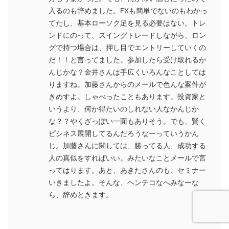
入るのも辞めました。FXも簡単でないのもわかっ
てたし、基本ローソク足を見る必要はない。トレ
ンドにのって、スイングトレードしながら、ロン
グで持つ場合は、押し目でエントリーしていくの
だ！！と言ってました。参加したら受け取れるか
んじかな？金井さんは手広くいろんなことしては
りますね。加藤さんからのメールで色んな案件が
きめすよ。しゃべったこともあります。投資家と
いうより、何か得たいのしれない人なかんじか
な？？やくざっぽい一面もありそう。でも、賢く
ピシネス展開してるんだろうなーっていうかん
じ。加藤さんに関しては、勝ってる人、成功する
人の真似をすればいい。みたいなことメールで言
ってはります。あと、あきたさんのも、セミナー
いきましたよ。そんな、ヘンテコなへみなーな
ら、辞めときます。
返信