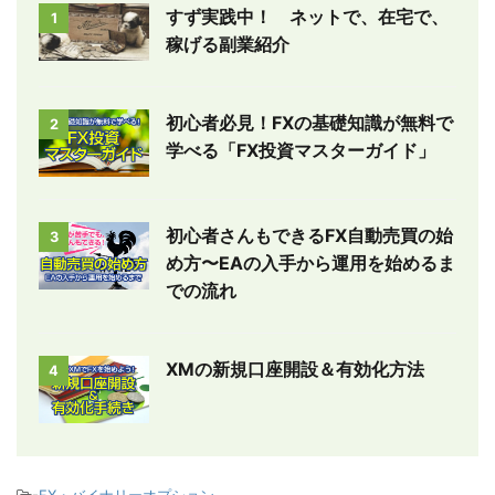
すず実践中！ ネットで、在宅で、
1
稼げる副業紹介
初心者必見！FXの基礎知識が無料で
2
学べる「FX投資マスターガイド」
初心者さんもできるFX自動売買の始
3
め方〜EAの入手から運用を始めるま
での流れ
XMの新規口座開設＆有効化方法
4
-
FX・バイナリーオプション