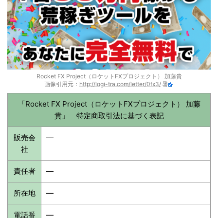
Rocket FX Project（ロケットFXプロジェクト） 加藤貴
画像引用元：
http://logi-tra.com/letter/0fx3/
「Rocket FX Project（ロケットFXプロジェクト） 加藤
貴」 特定商取引法に基づく表記
販売会
—
社
責任者
—
所在地
—
電話番
—