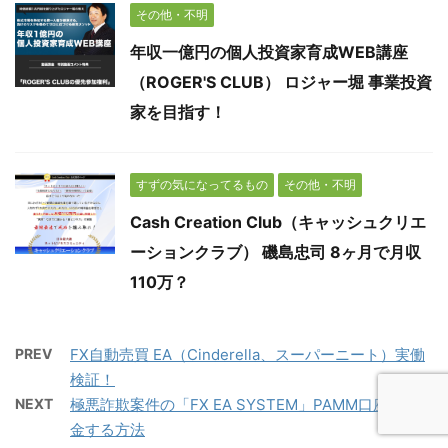
その他・不明
年収一億円の個人投資家育成WEB講座
（ROGER'S CLUB） ロジャー堀 事業投資
家を目指す！
すずの気になってるもの
その他・不明
Cash Creation Club（キャッシュクリエ
ーションクラブ） 磯島忠司 8ヶ月で月収
110万？
PREV
FX自動売買 EA（Cinderella、スーパーニート）実働
検証！
NEXT
極悪詐欺案件の「FX EA SYSTEM」PAMM口座から出
金する方法