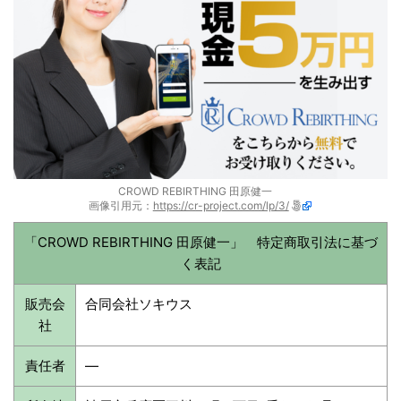
CROWD REBIRTHING 田原健一
画像引用元：
https://cr-project.com/lp/3/
「CROWD REBIRTHING 田原健一」 特定商取引法に基づ
く表記
販売会
合同会社ソキウス
社
責任者
—